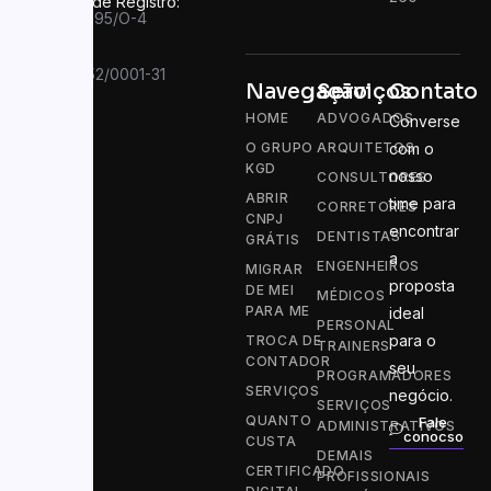
Número de Registro:
PR 049995/O-4
CNPJ:
13.910.752/0001-31
Navegação
Serviços
Contato
HOME
ADVOGADOS
Converse
O GRUPO
ARQUITETOS
com o
KGD
nosso
CONSULTORES
ABRIR
time para
CORRETORES
CNPJ
encontrar
DENTISTAS
GRÁTIS
a
ENGENHEIROS
MIGRAR
proposta
DE MEI
MÉDICOS
PARA ME
ideal
PERSONAL
para o
TROCA DE
TRAINERS
CONTADOR
seu
PROGRAMADORES
SERVIÇOS
negócio.
SERVIÇOS
QUANTO
Fale
ADMINISTRATIVOS
conocso
CUSTA
DEMAIS
CERTIFICADO
PROFISSIONAIS