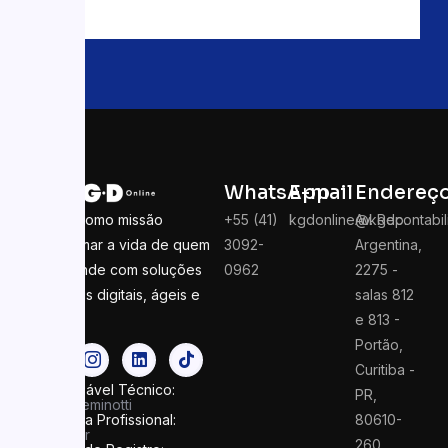
WhatsApp
E-mail
Endereç
Temos como missão
+55 (41)
kgdonline@kgdcontabil
Av. Rep.
transformar a vida de quem
3092-
Argentina,
empreende com soluções
0962
2275 -
contábeis digitais, ágeis e
salas 812
seguras
e 813 -
Portão,
Curitiba -
Responsável Técnico:
PR,
Felipe Seminotti
Categoria Profissional:
80610-
Contador
260