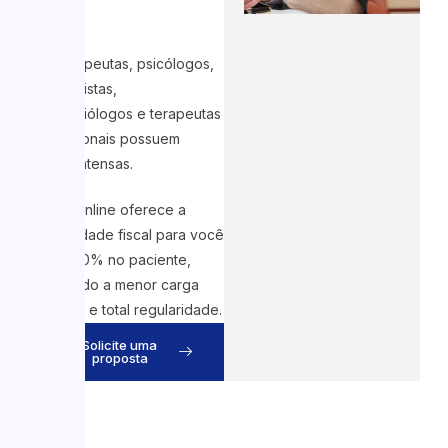
s
Fisioterapeutas, psicólogos,
nutricionistas,
fonoaudiólogos e terapeutas
ocupacionais possuem
rotinas intensas.
A KGD Online oferece a
tranquilidade fiscal para você
focar 100% no paciente,
garantindo a menor carga
tributária e total regularidade.
Solicite uma
proposta