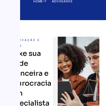
HOME
ADVOGADOS
SUA VOCAÇÃO É
CUIDAR
Deixe sua
saúde
financeira e
a burocracia
com
especialista