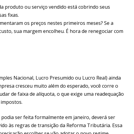
a produto ou serviço vendido está cobrindo seus
as fixas.
mentaram os preços nestes primeiros meses? Se a
 custo, sua margem encolheu. É hora de renegociar com
imples Nacional, Lucro Presumido ou Lucro Real) ainda
empresa cresceu muito além do esperado, você corre o
udar de faixa de alíquota, o que exige uma readequação
 impostos.
 podia ser feita formalmente em janeiro, deverá ser
ido às regras de transição da Reforma Tributária. Essa
recisarão escolher se vão adotar o novo regime