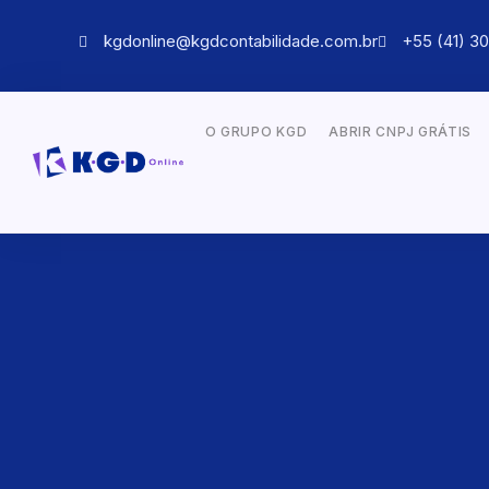
kgdonline@kgdcontabilidade.com.br
+55 (41) 3
O GRUPO KGD
ABRIR CNPJ GRÁTIS