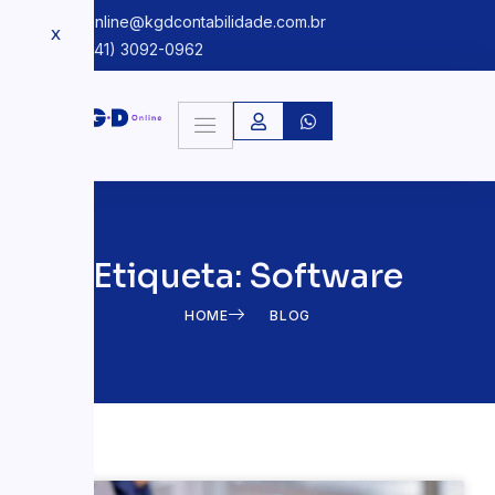
kgdonline@kgdcontabilidade.com.br
X
+55 (41) 3092-0962
Etiqueta: Software
HOME
BLOG