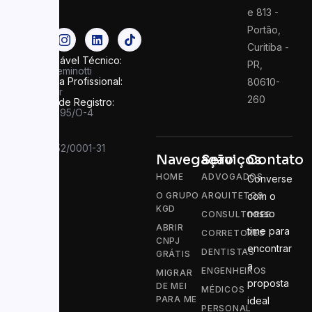
seguras
e 813 -
Portão,
Curitiba -
Responsável Técnico:
PR,
Felipe Seminotti
Categoria Profissional:
80610-
Contador
260
Número de Registro:
PR 049995/O-4
CNPJ:
13.910.752/0001-31
Navegação
Serviços
Contato
HOME
ADVOGADOS
Converse
O GRUPO
ARQUITETOS
com o
KGD
nosso
CONSULTORES
ABRIR
time para
CORRETORES
CNPJ
encontrar
DENTISTAS
GRÁTIS
a
ENGENHEIROS
MIGRAR
proposta
DE MEI
MÉDICOS
PARA ME
ideal
PERSONAL