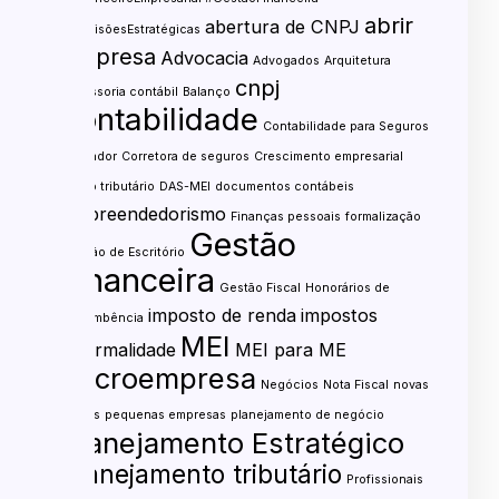
abrir
abertura de CNPJ
#DecisõesEstratégicas
empresa
Advocacia
Advogados
Arquitetura
cnpj
assessoria contábil
Balanço
contabilidade
Contabilidade para Seguros
contador
Corretora de seguros
Crescimento empresarial
custo tributário
DAS-MEI
documentos contábeis
empreendedorismo
Finanças pessoais
formalização
Gestão
Gestão de Escritório
financeira
Gestão Fiscal
Honorários de
imposto de renda
impostos
sucumbência
MEI
informalidade
MEI para ME
microempresa
Negócios
Nota Fiscal
novas
regras
pequenas empresas
planejamento de negócio
Planejamento Estratégico
Planejamento tributário
Profissionais