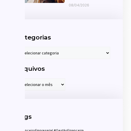
08/04/2026
Categorias
Arquivos
Tags
#FinanceiroEmpresarial #GestãoFinanceira