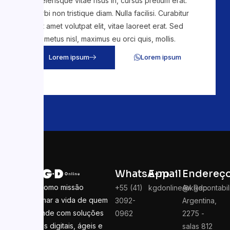
scelerisque vitae risus in, cursus pretium erat.
Morbi non tristique diam. Nulla facilisi. Curabitur
sit amet volutpat elit, vitae laoreet erat. Sed
metus nisl, maximus eu orci quis, mollis.
Lorem ipsum
Lorem ipsum
WhatsApp
E-mail
Endereç
Temos como missão
+55 (41)
kgdonline@kgdcontabil
Av. Rep.
transformar a vida de quem
3092-
Argentina,
empreende com soluções
0962
2275 -
contábeis digitais, ágeis e
salas 812