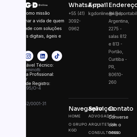
WhatsApp
E-mail
Endereç
Temos como missão
+55 (41)
kgdonline@kgdcontabil
Av. Rep.
transformar a vida de quem
3092-
Argentina,
empreende com soluções
0962
2275 -
contábeis digitais, ágeis e
salas 812
seguras
e 813 -
Portão,
Curitiba -
Responsável Técnico:
PR,
Felipe Seminotti
Categoria Profissional:
80610-
Contador
260
Número de Registro:
PR 049995/O-4
CNPJ:
13.910.752/0001-31
Navegação
Serviços
Contato
HOME
ADVOGADOS
Converse
O GRUPO
ARQUITETOS
com o
KGD
nosso
CONSULTORES