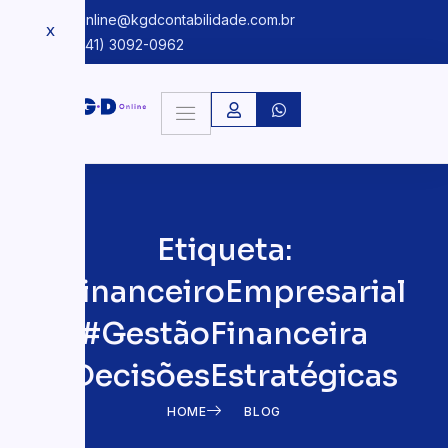
kgdonline@kgdcontabilidade.com.br
X
+55 (41) 3092-0962
Etiqueta:
#FinanceiroEmpresarial
#GestãoFinanceira
#DecisõesEstratégicas
HOME
BLOG