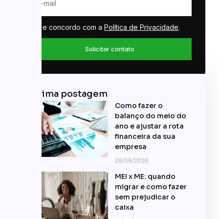
Li e concordo com a
Política de Privacidade
.
Solicitar contato
Última postagem
Como fazer o
balanço do meio do
ano e ajustar a rota
financeira da sua
empresa
29/06/2026
MEI x ME: quando
migrar e como fazer
sem prejudicar o
caixa