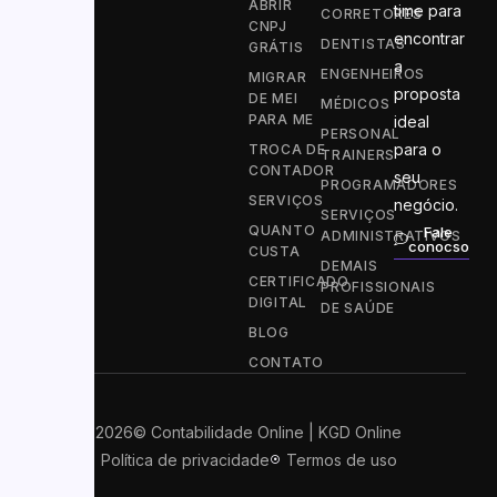
ABRIR
time para
CORRETORES
CNPJ
encontrar
DENTISTAS
GRÁTIS
a
ENGENHEIROS
MIGRAR
proposta
DE MEI
MÉDICOS
PARA ME
ideal
PERSONAL
para o
TROCA DE
TRAINERS
CONTADOR
seu
PROGRAMADORES
SERVIÇOS
negócio.
SERVIÇOS
QUANTO
Fale
ADMINISTRATIVOS
conocso
CUSTA
DEMAIS
CERTIFICADO
PROFISSIONAIS
DIGITAL
DE SAÚDE
BLOG
CONTATO
2026
© Contabilidade Online | KGD Online
Política de privacidade
Termos de uso