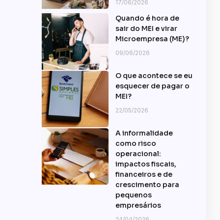
17/06/2026
Quando é hora de
sair do MEI e virar
Microempresa (ME)?
09/06/2026
O que acontece se eu
esquecer de pagar o
MEI?
22/05/2026
A informalidade
como risco
operacional:
impactos fiscais,
financeiros e de
crescimento para
pequenos
empresários
24/04/2026