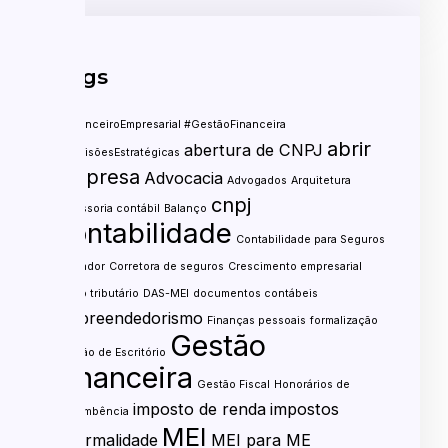
Tags
#FinanceiroEmpresarial #GestãoFinanceira
abrir
abertura de CNPJ
#DecisõesEstratégicas
empresa
Advocacia
Advogados
Arquitetura
cnpj
assessoria contábil
Balanço
contabilidade
Contabilidade para Seguros
contador
Corretora de seguros
Crescimento empresarial
custo tributário
DAS-MEI
documentos contábeis
empreendedorismo
Finanças pessoais
formalização
Gestão
Gestão de Escritório
financeira
Gestão Fiscal
Honorários de
imposto de renda
impostos
sucumbência
MEI
informalidade
MEI para ME