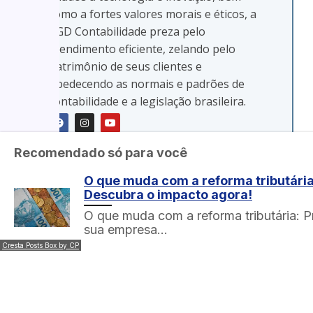
como a fortes valores morais e éticos, a
KGD Contabilidade preza pelo
atendimento eficiente, zelando pelo
patrimônio de seus clientes e
obedecendo as normais e padrões de
contabilidade e a legislação brasileira.
Recomendado só para você
O que muda com a reforma tributári
Descubra o impacto agora!
Fale com a KsenIA,
nossa assistente
Dúvida? Entre em contato com
virtual
O que muda com a reforma tributária: P
nosso time!
sua empresa…
Cresta Posts Box by CP
WhatsApp
E-mail
Endereç
+55 (41)
kgdonline@kgdcontabil
Av. Rep.
3092-
Argentina,