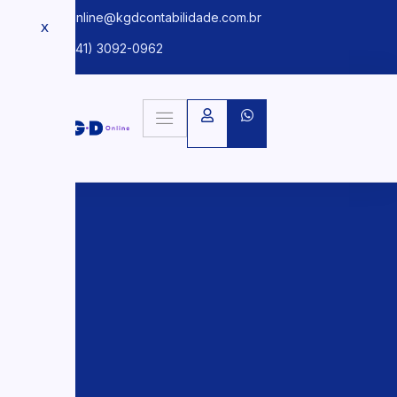
kgdonline@kgdcontabilidade.com.br
X
+55 (41) 3092-0962