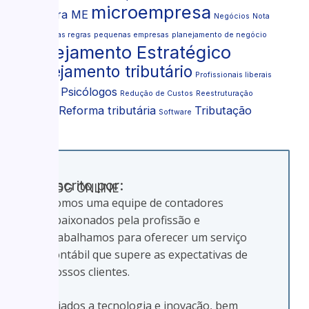
microempresa
MEI para ME
Negócios
Nota
Fiscal
novas regras
pequenas empresas
planejamento de negócio
Planejamento Estratégico
Planejamento tributário
Profissionais liberais
Psicólogos
Psicologia
Redução de Custos
Reestruturação
Reforma tributária
Tributação
societária
Software
Escrito por:
KDG ONLINE
Somos uma equipe de contadores
apaixonados pela profissão e
trabalhamos para oferecer um serviço
contábil que supere as expectativas de
nossos clientes.
Aliados a tecnologia e inovação, bem