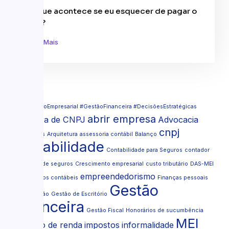
O que acontece se eu esquecer de pagar o
MEI?
Leia Mais
Tags
#FinanceiroEmpresarial #GestãoFinanceira #DecisõesEstratégicas
abrir empresa
abertura de CNPJ
Advocacia
cnpj
Advogados
Arquitetura
assessoria contábil
Balanço
contabilidade
Contabilidade para Seguros
contador
Corretora de seguros
Crescimento empresarial
custo tributário
DAS-MEI
empreendedorismo
documentos contábeis
Finanças pessoais
Gestão
formalização
Gestão de Escritório
financeira
Gestão Fiscal
Honorários de sucumbência
MEI
imposto de renda
impostos
informalidade