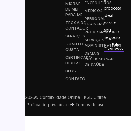
a
ENGENHEIROS
MIGRAR
proposta
DE MEI
MÉDICOS
PARA ME
ideal
PERSONAL
para o
TROCA DE
TRAINERS
CONTADOR
seu
PROGRAMADORES
SERVIÇOS
negócio.
SERVIÇOS
QUANTO
Fale
ADMINISTRATIVOS
conocso
CUSTA
DEMAIS
CERTIFICADO
PROFISSIONAIS
DIGITAL
DE SAÚDE
BLOG
CONTATO
2026
© Contabilidade Online | KGD Online
Política de privacidade
Termos de uso