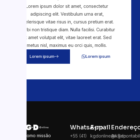
Lorem ipsum dolor sit amet, consectetur
adipiscing elit. Vestibulum urna erat,
scelerisque vitae risus in, cursus pretium erat.
Morbi non tristique diam. Nulla facilisi. Curabitur
sit amet volutpat elit, vitae laoreet erat. Sed
metus nisl, maximus eu orci quis, mollis.
Lorem ipsum
Lorem ipsum
WhatsApp
E-mail
Endereç
Temos como missão
+55 (41)
kgdonline@kgdcontabil
Av. Rep.