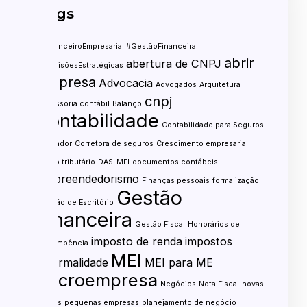
Tags
#FinanceiroEmpresarial #GestãoFinanceira
abrir
abertura de CNPJ
#DecisõesEstratégicas
empresa
Advocacia
Advogados
Arquitetura
cnpj
assessoria contábil
Balanço
contabilidade
Contabilidade para Seguros
contador
Corretora de seguros
Crescimento empresarial
custo tributário
DAS-MEI
documentos contábeis
empreendedorismo
Finanças pessoais
formalização
Gestão
Gestão de Escritório
financeira
Gestão Fiscal
Honorários de
imposto de renda
impostos
sucumbência
MEI
informalidade
MEI para ME
microempresa
Negócios
Nota Fiscal
novas
regras
pequenas empresas
planejamento de negócio