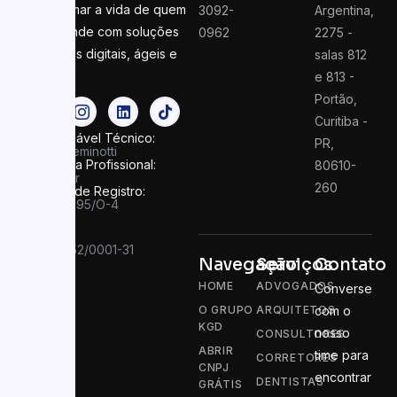
transformar a vida de quem
3092-
Argentina,
empreende com soluções
0962
2275 -
contábeis digitais, ágeis e
salas 812
seguras
e 813 -
Portão,
Curitiba -
Responsável Técnico:
PR,
Felipe Seminotti
Categoria Profissional:
80610-
Contador
260
Número de Registro:
PR 049995/O-4
CNPJ:
13.910.752/0001-31
Navegação
Serviços
Contato
HOME
ADVOGADOS
Converse
O GRUPO
ARQUITETOS
com o
KGD
nosso
CONSULTORES
ABRIR
time para
CORRETORES
CNPJ
encontrar
DENTISTAS
GRÁTIS