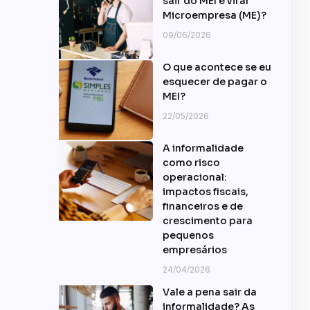
sair do MEI e virar
Microempresa (ME)?
09/06/2026
O que acontece se eu
esquecer de pagar o
MEI?
22/05/2026
A informalidade
como risco
operacional:
impactos fiscais,
financeiros e de
crescimento para
pequenos
empresários
24/04/2026
Vale a pena sair da
informalidade? As