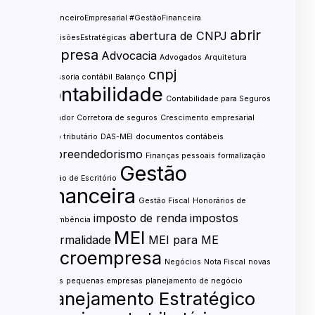
#FinanceiroEmpresarial #GestãoFinanceira
abrir
abertura de CNPJ
#DecisõesEstratégicas
empresa
Advocacia
Advogados
Arquitetura
cnpj
assessoria contábil
Balanço
contabilidade
Contabilidade para Seguros
contador
Corretora de seguros
Crescimento empresarial
custo tributário
DAS-MEI
documentos contábeis
empreendedorismo
Finanças pessoais
formalização
Gestão
Gestão de Escritório
financeira
Gestão Fiscal
Honorários de
imposto de renda
impostos
sucumbência
MEI
informalidade
MEI para ME
microempresa
Negócios
Nota Fiscal
novas
regras
pequenas empresas
planejamento de negócio
Planejamento Estratégico