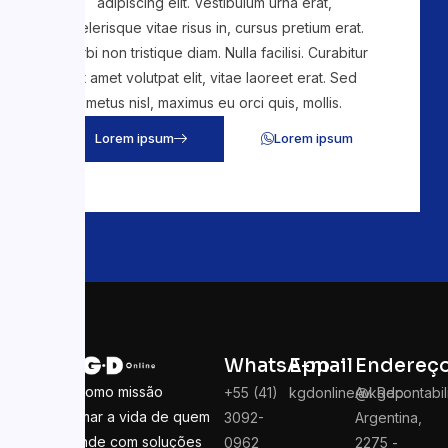
adipiscing elit. Vestibulum urna erat,
scelerisque vitae risus in, cursus pretium erat.
Morbi non tristique diam. Nulla facilisi. Curabitur
sit amet volutpat elit, vitae laoreet erat. Sed
metus nisl, maximus eu orci quis, mollis.
Lorem ipsum
Lorem ipsum
WhatsApp
E-mail
Endereç
Temos como missão
+55 (41)
kgdonline@kgdcontabil
Av. Rep.
transformar a vida de quem
3092-
Argentina,
empreende com soluções
0962
2275 -