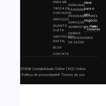
PARA ME
ideal
PERSONAL
para o
TROCA DE
TRAINERS
CONTADOR
seu
PROGRAMADORES
SERVIÇOS
negócio.
SERVIÇOS
QUANTO
Fale
ADMINISTRATIVOS
conocso
CUSTA
DEMAIS
CERTIFICADO
PROFISSIONAIS
DIGITAL
DE SAÚDE
BLOG
CONTATO
2026
© Contabilidade Online | KGD Online
Política de privacidade
Termos de uso