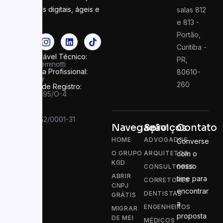
contábeis digitais, ágeis e
salas 812
seguras
e 813 -
Portão,
Curitiba -
Responsável Técnico:
PR,
Felipe Seminotti
Categoria Profissional:
80610-
Contador
260
Número de Registro:
PR 049995/O-4
CNPJ:
13.910.752/0001-31
Navegação
Serviços
Contato
HOME
ADVOGADOS
Converse
O GRUPO
ARQUITETOS
com o
KGD
nosso
CONSULTORES
ABRIR
time para
CORRETORES
CNPJ
encontrar
DENTISTAS
GRÁTIS
a
ENGENHEIROS
MIGRAR
proposta
DE MEI
MÉDICOS