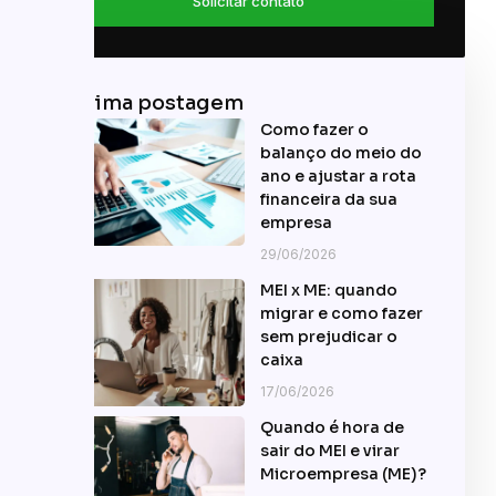
Solicitar contato
Última postagem
Como fazer o
balanço do meio do
ano e ajustar a rota
financeira da sua
empresa
29/06/2026
MEI x ME: quando
migrar e como fazer
sem prejudicar o
caixa
17/06/2026
Quando é hora de
sair do MEI e virar
Microempresa (ME)?