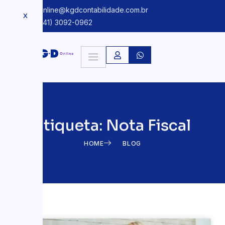
kgdonline@kgdcontabilidade.com.br
X
+55 (41) 3092-0962
Etiqueta: Nota Fiscal
HOME
BLOG