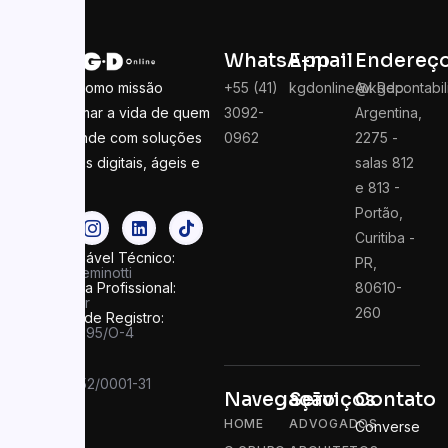
WhatsApp
E-mail
Endereç
Temos como missão
+55 (41)
kgdonline@kgdcontabil
Av. Rep.
transformar a vida de quem
3092-
Argentina,
empreende com soluções
0962
2275 -
contábeis digitais, ágeis e
salas 812
seguras
e 813 -
Portão,
Curitiba -
Responsável Técnico:
PR,
Felipe Seminotti
Categoria Profissional:
80610-
Contador
260
Número de Registro:
PR 049995/O-4
CNPJ:
13.910.752/0001-31
Navegação
Serviços
Contato
HOME
ADVOGADOS
Converse