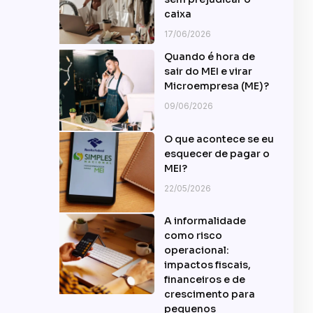
caixa
17/06/2026
Quando é hora de
sair do MEI e virar
Microempresa (ME)?
09/06/2026
O que acontece se eu
esquecer de pagar o
MEI?
22/05/2026
A informalidade
como risco
operacional:
impactos fiscais,
financeiros e de
crescimento para
pequenos