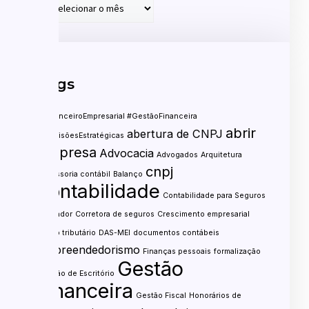
Tags
#FinanceiroEmpresarial #GestãoFinanceira
abrir
abertura de CNPJ
#DecisõesEstratégicas
empresa
Advocacia
Advogados
Arquitetura
cnpj
assessoria contábil
Balanço
contabilidade
Contabilidade para Seguros
contador
Corretora de seguros
Crescimento empresarial
custo tributário
DAS-MEI
documentos contábeis
empreendedorismo
Finanças pessoais
formalização
Gestão
Gestão de Escritório
financeira
Gestão Fiscal
Honorários de