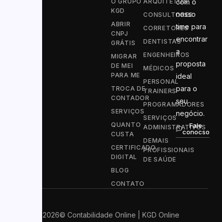
O GRUPO
ARQUITETOS
com o
KGD
nosso
CONSULTORES
ABRIR
time para
CORRETORES
CNPJ
encontrar
DENTISTAS
GRÁTIS
a
ENGENHEIROS
MIGRAR
proposta
DE MEI
MÉDICOS
PARA ME
ideal
PERSONAL
para o
TROCA DE
TRAINERS
CONTADOR
seu
PROGRAMADORES
SERVIÇOS
negócio.
SERVIÇOS
QUANTO
Fale
ADMINISTRATIVOS
conocso
CUSTA
DEMAIS
CERTIFICADO
PROFISSIONAIS
DIGITAL
DE SAÚDE
BLOG
CONTATO
2026
© Contabilidade Online | KGD Online