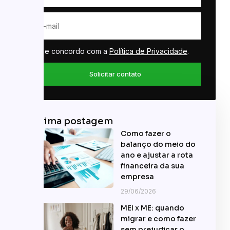
Li e concordo com a
Política de Privacidade
.
Solicitar contato
Última postagem
Como fazer o
balanço do meio do
ano e ajustar a rota
financeira da sua
empresa
29/06/2026
MEI x ME: quando
migrar e como fazer
sem prejudicar o