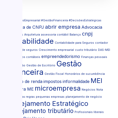
Tags
#FinanceiroEmpresarial #GestãoFinanceira #DecisõesEstratégicas
abrir empresa
abertura de CNPJ
Advocacia
cnpj
Advogados
Arquitetura
assessoria contábil
Balanço
contabilidade
Contabilidade para Seguros
contador
Corretora de seguros
Crescimento empresarial
custo tributário
DAS-MEI
empreendedorismo
documentos contábeis
Finanças pessoais
Gestão
formalização
Gestão de Escritório
financeira
Gestão Fiscal
Honorários de sucumbência
MEI
imposto de renda
impostos
informalidade
microempresa
MEI para ME
Negócios
Nota
Fiscal
novas regras
pequenas empresas
planejamento de negócio
Planejamento Estratégico
Planejamento tributário
Profissionais liberais