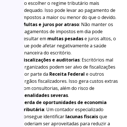
ao escolher o regime tributário mais
adequado. Isso pode levar ao pagamento de
impostos a maior ou menor do que o devido.
Multas e juros por atraso
: Não manter os
pagamentos de impostos em dia pode
resultar em
multas pesadas
e juros altos, o
que pode afetar negativamente a saúde
financeira do escritório.
Fiscalizações e auditorias
: Escritórios mal
organizados podem ser alvo de fiscalizações
por parte da
Receita Federal
e outros
órgãos fiscalizadores. Isso gera custos extras
com consultorias, além do risco de
penalidades severas
.
Perda de oportunidades de economia
tributária
: Um contador especializado
consegue identificar
lacunas fiscais
que
poderiam ser aproveitadas para reduzir a