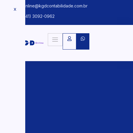
kgdonline@kgdcontabilidade.com.br
X
+55 (41) 3092-0962