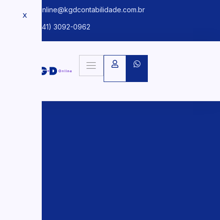
kgdonline@kgdcontabilidade.com.br
X
+55 (41) 3092-0962