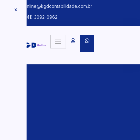
kgdonline@kgdcontabilidade.com.br
X
+55 (41) 3092-0962