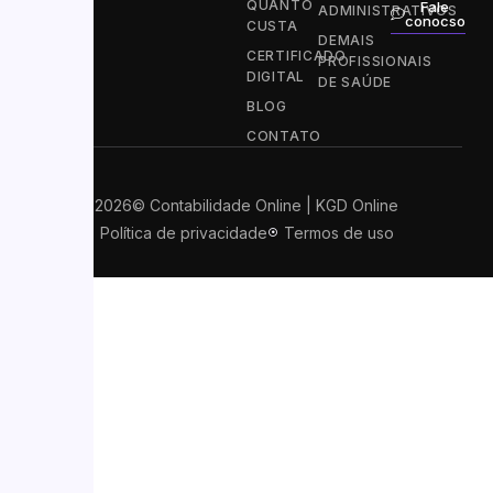
QUANTO
Fale
ADMINISTRATIVOS
conocso
CUSTA
DEMAIS
CERTIFICADO
PROFISSIONAIS
DIGITAL
DE SAÚDE
BLOG
CONTATO
2026
© Contabilidade Online | KGD Online
Política de privacidade
Termos de uso