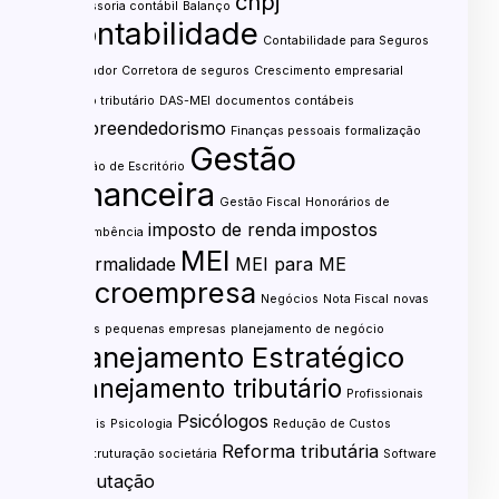
cnpj
assessoria contábil
Balanço
contabilidade
Contabilidade para Seguros
contador
Corretora de seguros
Crescimento empresarial
custo tributário
DAS-MEI
documentos contábeis
empreendedorismo
Finanças pessoais
formalização
Gestão
Gestão de Escritório
financeira
Gestão Fiscal
Honorários de
imposto de renda
impostos
sucumbência
MEI
informalidade
MEI para ME
microempresa
Negócios
Nota Fiscal
novas
regras
pequenas empresas
planejamento de negócio
Planejamento Estratégico
Planejamento tributário
Profissionais
Psicólogos
liberais
Psicologia
Redução de Custos
Reforma tributária
Reestruturação societária
Software
Tributação