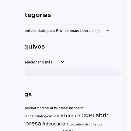
Categorias
Arquivos
Tags
#FinanceiroEmpresarial #GestãoFinanceira
abrir
abertura de CNPJ
#DecisõesEstratégicas
empresa
Advocacia
Advogados
Arquitetura