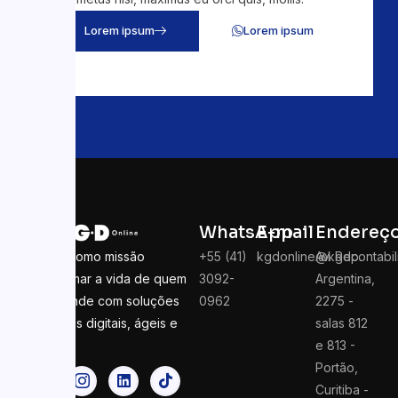
Lorem ipsum
Lorem ipsum
WhatsApp
E-mail
Endereç
Temos como missão
+55 (41)
kgdonline@kgdcontabil
Av. Rep.
transformar a vida de quem
3092-
Argentina,
empreende com soluções
0962
2275 -
contábeis digitais, ágeis e
salas 812
seguras
e 813 -
Portão,
Curitiba -