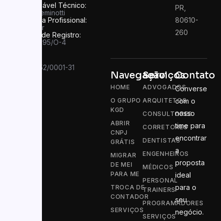
Responsável Técnico:
PR,
Felipe Seminotti
Categoria Profissional:
80610-
Contador
260
Número de Registro:
PR 049995/O-4
CNPJ:
13.910.752/0001-31
Navegação
Serviços
Contato
HOME
ADVOGADOS
Converse
O GRUPO
ARQUITETOS
com o
KGD
nosso
CONSULTORES
ABRIR
time para
CORRETORES
CNPJ
encontrar
DENTISTAS
GRÁTIS
a
ENGENHEIROS
MIGRAR
proposta
DE MEI
MÉDICOS
PARA ME
ideal
PERSONAL
para o
TROCA DE
TRAINERS
CONTADOR
seu
PROGRAMADORES
SERVIÇOS
negócio.
SERVIÇOS