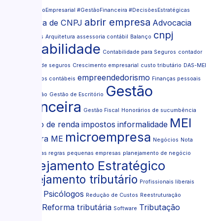
#FinanceiroEmpresarial #GestãoFinanceira #DecisõesEstratégicas
abrir empresa
abertura de CNPJ
Advocacia
cnpj
Advogados
Arquitetura
assessoria contábil
Balanço
contabilidade
Contabilidade para Seguros
contador
Corretora de seguros
Crescimento empresarial
custo tributário
DAS-MEI
empreendedorismo
documentos contábeis
Finanças pessoais
Gestão
formalização
Gestão de Escritório
financeira
Gestão Fiscal
Honorários de sucumbência
MEI
imposto de renda
impostos
informalidade
microempresa
MEI para ME
Negócios
Nota
Fiscal
novas regras
pequenas empresas
planejamento de negócio
Planejamento Estratégico
Planejamento tributário
Profissionais liberais
Psicólogos
Psicologia
Redução de Custos
Reestruturação
Reforma tributária
Tributação
societária
Software