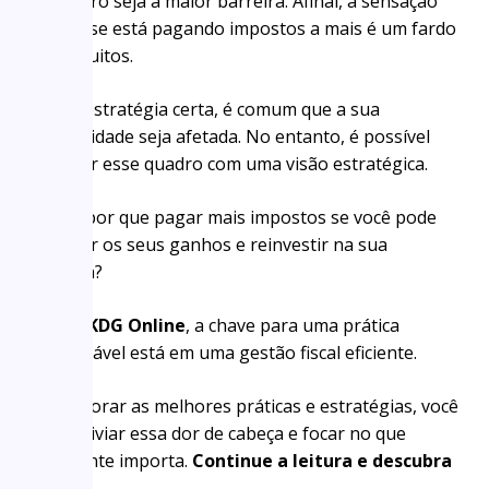
brasileiro seja a maior barreira. Afinal, a sensação
de que se está pagando impostos a mais é um fardo
para muitos.
Sem a estratégia certa, é comum que a sua
lucratividade seja afetada. No entanto, é possível
reverter esse quadro com uma visão estratégica.
Afinal, por que pagar mais impostos se você pode
otimizar os seus ganhos e reinvestir na sua
carreira?
Para a
KDG Online
, a chave para uma prática
sustentável está em uma gestão fiscal eficiente.
Ao explorar as melhores práticas e estratégias, você
pode aliviar essa dor de cabeça e focar no que
realmente importa.
Continue a leitura e descubra
como
.