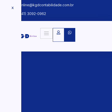
kgdonline@kgdcontabilidade.com.br
X
+55 (41) 3092-0962