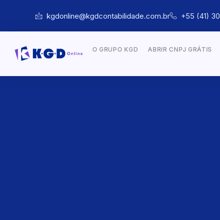
kgdonline@kgdcontabilidade.com.br
+55 (41) 3
O GRUPO KGD
ABRIR CNPJ GRÁTIS