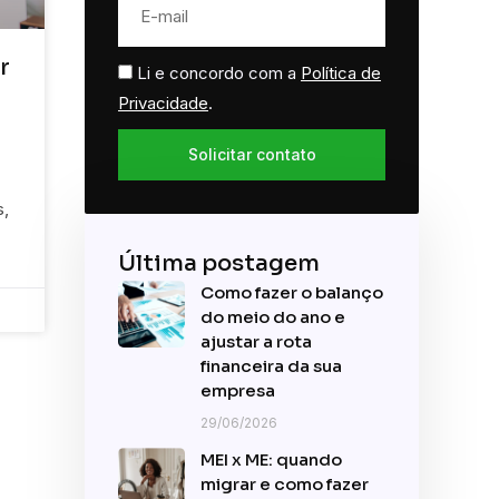
r
Li e concordo com a
Política de
Privacidade
.
Solicitar contato
s,
Última postagem
Como fazer o balanço
do meio do ano e
ajustar a rota
financeira da sua
empresa
29/06/2026
MEI x ME: quando
migrar e como fazer