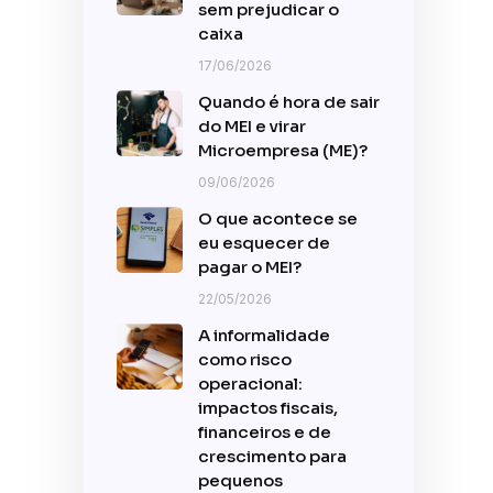
sem prejudicar o
caixa
17/06/2026
Quando é hora de sair
do MEI e virar
Microempresa (ME)?
09/06/2026
O que acontece se
eu esquecer de
pagar o MEI?
22/05/2026
A informalidade
como risco
operacional:
impactos fiscais,
financeiros e de
crescimento para
pequenos